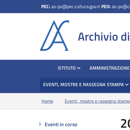
PEC:
as-pv@pec.cultura.gov.it
PEO:
as-pv@cu
Archivio di
HOME
ISTITUTO
AMMINISTRAZIONE
EVENTI, MOSTRE E RASSEGNA STAMPA
Home
Eventi, mostre e rassegna stamp
2
Eventi in corso