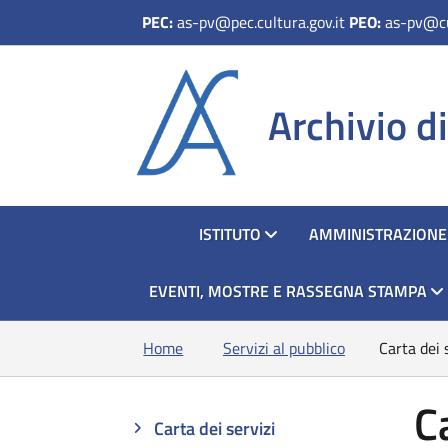
PEC:
as-pv@pec.cultura.gov.it
PEO:
as-pv@cu
Archivio di
HOME
ISTITUTO
AMMINISTRAZIONE
EVENTI, MOSTRE E RASSEGNA STAMPA
Home
Servizi al pubblico
Carta dei 
C
Carta dei servizi